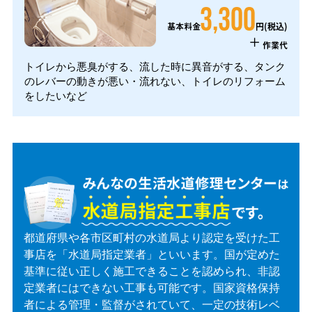
3,300
円(税込)
基本料金
+
作業代
トイレから悪臭がする、流した時に異音がする、タンク
のレバーの動きが悪い・流れない、トイレのリフォーム
をしたいなど
都道府県や各市区町村の水道局より認定を受けた工
事店を「水道局指定業者」といいます。国が定めた
基準に従い正しく施工できることを認められ、非認
定業者にはできない工事も可能です。国家資格保持
者による管理・監督がされていて、一定の技術レベ