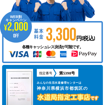
WEB割
キャンペーン
2,000
¥
3,300
基本
OFF
料金
円(税込)
各種キャッシュレス決済が可能です。
第5398号
指定番号
みんなの生活水道修理センターは
神奈川県横浜市都筑区の