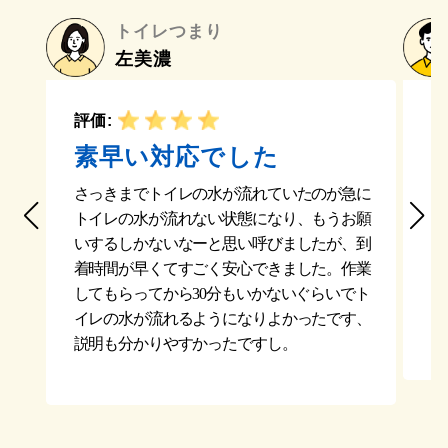
トイレつまり
左美濃
評価:
評
素早い対応でした
さっきまでトイレの水が流れていたのが急に
ト
トイレの水が流れない状態になり、もうお願
と
いするしかないなーと思い呼びましたが、到
し
着時間が早くてすごく安心できました。作業
て
してもらってから30分もいかないぐらいでト
く
イレの水が流れるようになりよかったです、
で
説明も分かりやすかったですし。