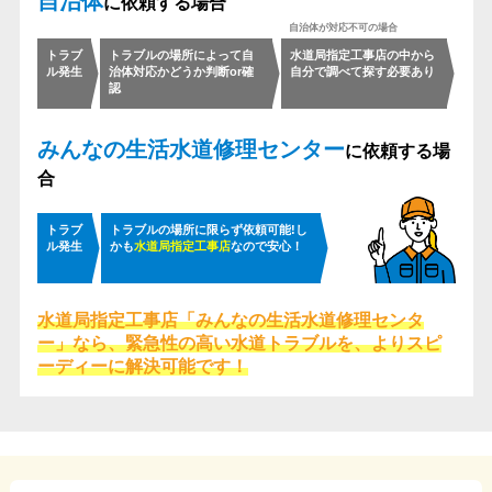
自治体
に依頼する場合
トラブ
トラブルの場所によって
自
水道局指定工事店の中から
ル発生
治体対応かどうか判断or確
自分で調べて探す必要あり
認
みんなの生活水道修理センター
に依頼する場
合
トラブ
トラブルの場所に限らず依頼可能!
し
ル発生
かも
水道局指定工事店
なので安心！
水道局指定工事店「みんなの生活水道修理センタ
ー」なら、
緊急性の高い水道トラブルを、よりスピ
ーディーに解決可能です！