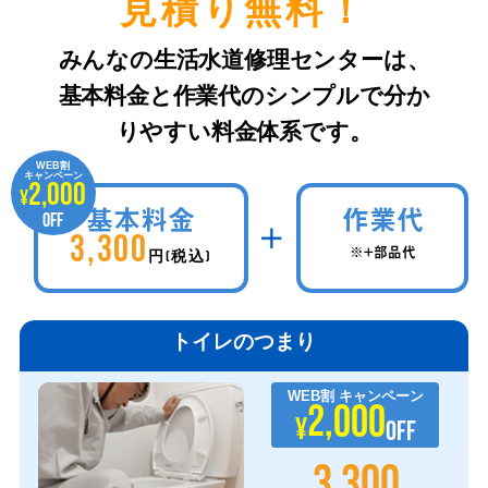
⾒積り無料！
みんなの⽣活⽔道修理センターは、
基本料金と作業代のシンプルで分か
りやすい料金体系です。
WEB割
キャンペーン
2,000
¥
基本料金
作業代
OFF
3,300
※+部品代
円(税込)
トイレのつまり
WEB割
キャンペーン
2,000
¥
OFF
3,300