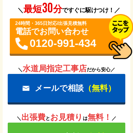
30
分
最短
＼
ですぐに駆けつけ！／
24時間・365⽇対応/出張見積無料
電話でお問い合わせ
0120-991-434
水道局指定工事店
＼
だから安心／
メールで相談
（無料）
出張費
お見積り
無料！
＼
と
は
／