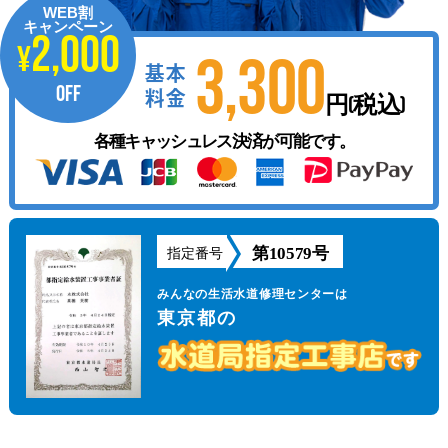
WEB割
キャンペーン
2,000
¥
3,300
基本
OFF
料金
円(税込)
各種キャッシュレス決済が可能です。
第10579号
指定番号
みんなの生活水道修理センターは
東京都の