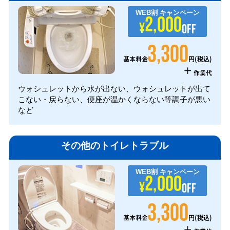
WEB割
キャンペーン
2,000
¥
OFF
3,300
円(税込)
基本料金
+
作業代
ウォシュレットから水が出ない、ウォシュレットが出て
こない・戻らない、便座が温かくならない等調子が悪い
など
その他のトイレトラブル
WEB割
キャンペーン
2,000
¥
OFF
3,300
円(税込)
基本料金
+