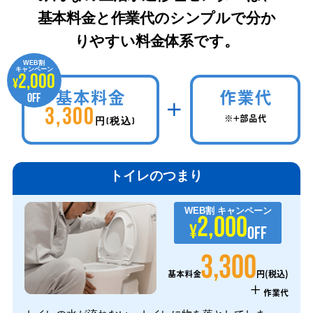
基本料金と作業代のシンプルで分か
りやすい料金体系です。
WEB割
キャンペーン
2,000
¥
基本料金
作業代
OFF
3,300
※+部品代
円(税込)
トイレのつまり
WEB割
キャンペーン
2,000
¥
OFF
3,300
円(税込)
基本料金
+
作業代