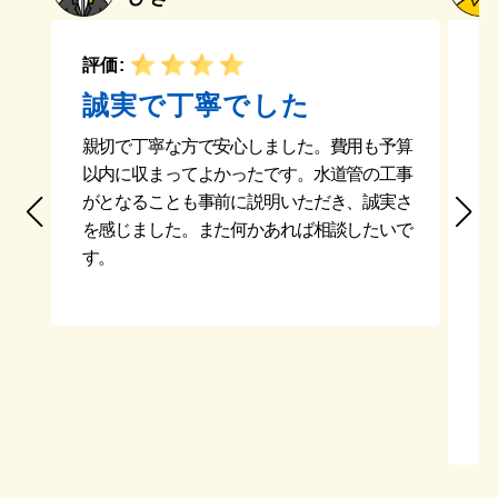
評価:
評
誠実で丁寧でした
親切で丁寧な方で安心しました。費用も予算
と
以内に収まってよかったです。水道管の工事
く
がとなることも事前に説明いただき、誠実さ
に
を感じました。また何かあれば相談したいで
ま
す。
事
で
人
り
り