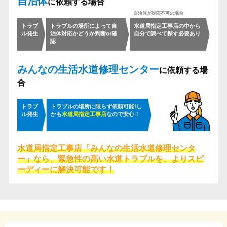
自治体
に依頼する場合
トラブ
トラブルの場所によって
自
水道局指定工事店の中から
ル発生
治体対応かどうか判断or確
自分で調べて探す必要あり
認
みんなの生活水道修理センター
に依頼する場
合
トラブ
トラブルの場所に限らず依頼可能!
し
ル発生
かも
水道局指定工事店
なので安心！
水道局指定工事店「みんなの生活水道修理センタ
ー」なら、
緊急性の高い水道トラブルを、よりスピ
ーディーに解決可能です！