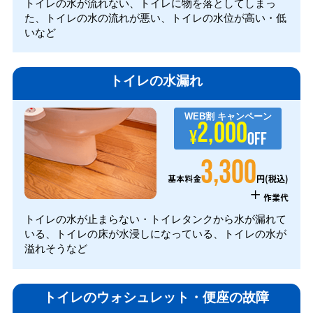
トイレの水が流れない、トイレに物を落としてしまっ
た、トイレの水の流れが悪い、トイレの水位が高い・低
いなど
トイレの水漏れ
WEB割
キャンペーン
2,000
¥
OFF
3,300
円(税込)
基本料金
+
作業代
トイレの水が止まらない・トイレタンクから水が漏れて
いる、トイレの床が水浸しになっている、トイレの水が
溢れそうなど
トイレのウォシュレット・便座の故障