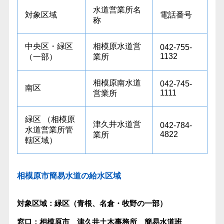
水道営業所名
対象区域
電話番号
称
中央区・緑区
相模原水道営
042-755-
1132
（一部）
業所
相模原南水道
042-745-
南区
1111
営業所
緑区
（相模原
津久井水道営
042-784-
水道営業所管
4822
業所
轄区域）
相模原市簡易水道の給水区域
対象区域：緑区（青根、名倉・牧野の一部）
窓口：相模原市 津久井土木事務所 簡易水道班