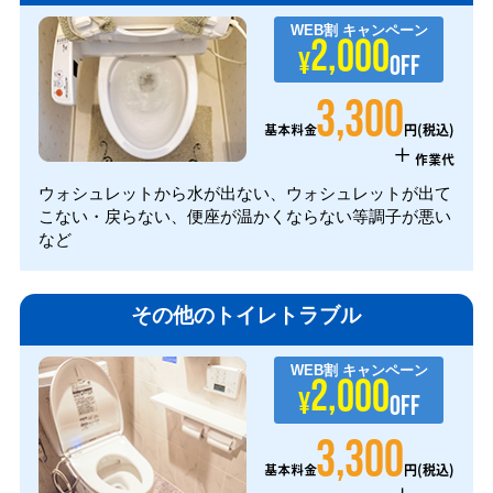
WEB割
キャンペーン
2,000
¥
OFF
3,300
円(税込)
基本料金
+
作業代
ウォシュレットから水が出ない、ウォシュレットが出て
こない・戻らない、便座が温かくならない等調子が悪い
など
その他のトイレトラブル
WEB割
キャンペーン
2,000
¥
OFF
3,300
円(税込)
基本料金