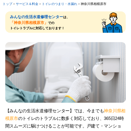
トップ
>
サービス＆料⾦
>
トイレのつまり・⽔漏れ
>
神奈川県相模原市
みんなの生活水道修理センター
は、
「神奈川県相模原市」
での
トイレトラブルに対応しております！
【みんなの生活水道修理センター】では、今までも
神奈川県相
模原市
のトイレのトラブルに数多く対応しており、365日24時
間スムーズに駆けつけることが可能です。戸建て・マンショ