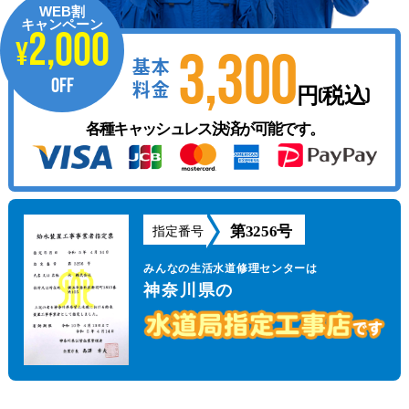
WEB割
キャンペーン
2,000
¥
3,300
基本
OFF
料金
円(税込)
各種キャッシュレス決済が可能です。
第3256号
指定番号
みんなの生活水道修理センターは
神奈川県の