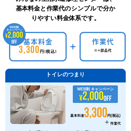
基本料金と作業代のシンプルで分か
りやすい料金体系です。
WEB割
キャンペーン
2,000
¥
基本料金
作業代
OFF
3,300
※+部品代
円(税込)
トイレのつまり
WEB割
キャンペーン
2,000
¥
OFF
3,300
円(税込)
基本料金
+
作業代