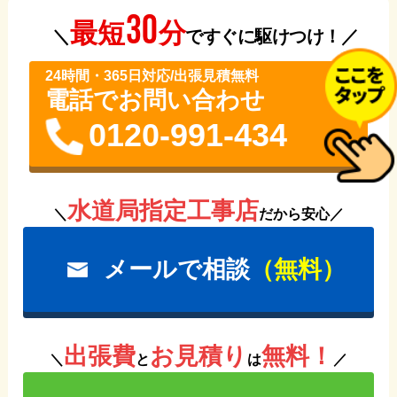
30
分
最短
＼
ですぐに駆けつけ！／
24時間・365⽇対応/出張見積無料
電話でお問い合わせ
0120-991-434
水道局指定工事店
＼
だから安心／
メールで相談
（無料）
出張費
お見積り
無料！
＼
と
は
／