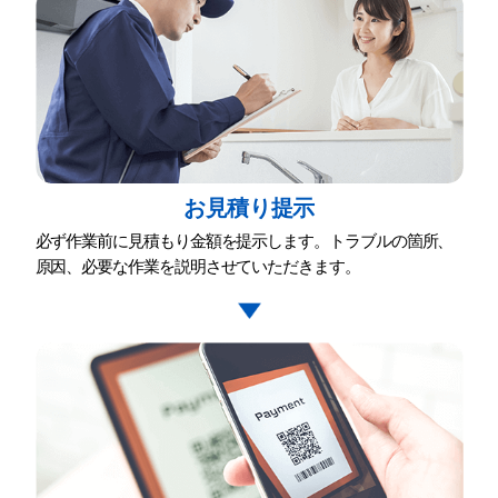
お⾒積り提⽰
必ず作業前に⾒積もり⾦額を提⽰します。トラブルの箇所、
原因、必要な作業を説明させていただきます。