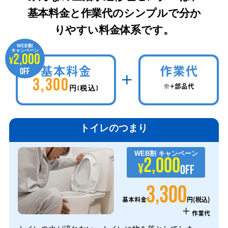
基本料金と作業代のシンプルで分か
りやすい料金体系です。
WEB割
キャンペーン
2,000
¥
基本料金
作業代
OFF
3,300
※+部品代
円(税込)
トイレのつまり
WEB割
キャンペーン
2,000
¥
OFF
3,300
円(税込)
基本料金
+
作業代