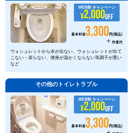
WEB割
キャンペーン
2,000
¥
OFF
3,300
円(税込)
基本料金
+
作業代
ウォシュレットから水が出ない、ウォシュレットが出て
こない・戻らない、便座が温かくならない等調子が悪い
など
その他のトイレトラブル
WEB割
キャンペーン
2,000
¥
OFF
3,300
円(税込)
基本料金
+