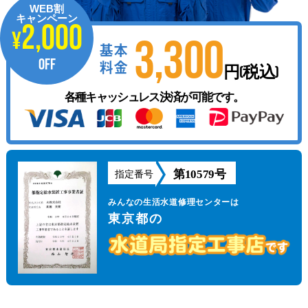
WEB割
キャンペーン
2,000
¥
3,300
基本
OFF
料金
円(税込)
各種キャッシュレス決済が可能です。
第10579号
指定番号
みんなの生活水道修理センターは
東京都の