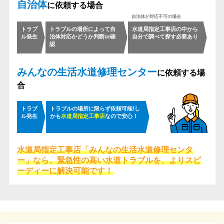
自治体
に依頼する場合
トラブ
トラブルの場所によって
自
水道局指定工事店の中から
ル発生
治体対応かどうか判断or確
自分で調べて探す必要あり
認
みんなの生活水道修理センター
に依頼する場
合
トラブ
トラブルの場所に限らず依頼可能!
し
ル発生
かも
水道局指定工事店
なので安心！
水道局指定工事店「みんなの生活水道修理センタ
ー」なら、
緊急性の高い水道トラブルを、よりスピ
ーディーに解決可能です！