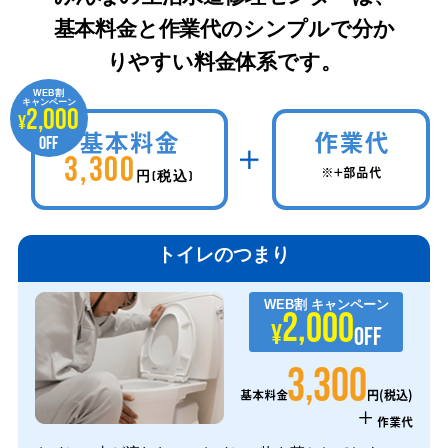
基本料金と作業代のシンプルで分か
りやすい料金体系です。
WEB割
キャンペーン
2,000
¥
基本料金
作業代
OFF
3,300
※+部品代
円(税込)
トイレのつまり
WEB割
キャンペーン
2,000
¥
OFF
3,300
円(税込)
基本料金
+
作業代