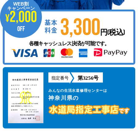
WEB割
キャンペーン
2,000
¥
3,300
基本
OFF
料金
円(税込)
各種キャッシュレス決済が可能です。
第3256号
指定番号
みんなの生活水道修理センターは
神奈川県の