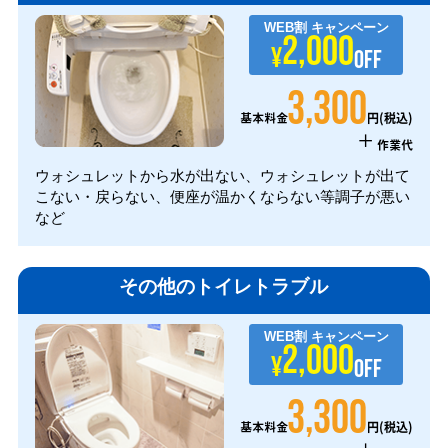
WEB割
キャンペーン
2,000
¥
OFF
3,300
円(税込)
基本料金
+
作業代
ウォシュレットから水が出ない、ウォシュレットが出て
こない・戻らない、便座が温かくならない等調子が悪い
など
その他のトイレトラブル
WEB割
キャンペーン
2,000
¥
OFF
3,300
円(税込)
基本料金