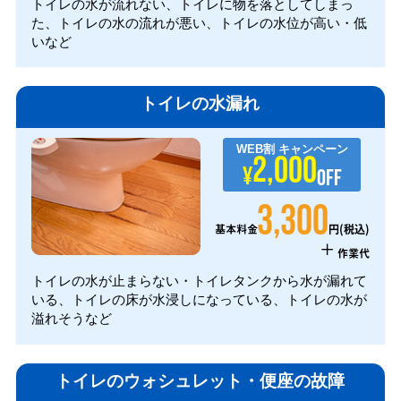
トイレの水が流れない、トイレに物を落としてしまっ
た、トイレの水の流れが悪い、トイレの水位が高い・低
いなど
トイレの水漏れ
WEB割
キャンペーン
2,000
¥
OFF
3,300
円(税込)
基本料金
+
作業代
トイレの水が止まらない・トイレタンクから水が漏れて
いる、トイレの床が水浸しになっている、トイレの水が
溢れそうなど
トイレのウォシュレット・便座の故障