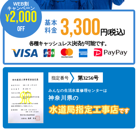
WEB割
キャンペーン
2,000
¥
3,300
基本
OFF
料金
円(税込)
各種キャッシュレス決済が可能です。
第3256号
指定番号
みんなの生活水道修理センターは
神奈川県の