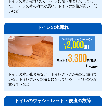
トイレの水が流れない、トイレに物を落としてしまっ
た、トイレの水の流れが悪い、トイレの水位が高い・低
いなど
トイレの水漏れ
WEB割
キャンペーン
2,000
¥
OFF
3,300
円(税込)
基本料金
+
作業代
トイレの水が止まらない・トイレタンクから水が漏れて
いる、トイレの床が水浸しになっている、トイレの水が
溢れそうなど
トイレのウォシュレット・便座の故障