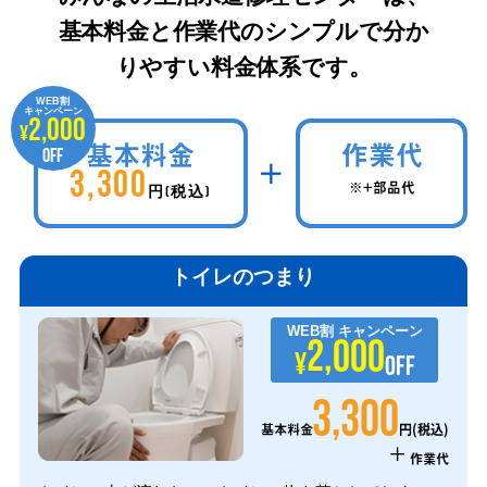
基本料金と作業代のシンプルで分か
りやすい料金体系です。
WEB割
キャンペーン
2,000
¥
基本料金
作業代
OFF
3,300
※+部品代
円(税込)
トイレのつまり
WEB割
キャンペーン
2,000
¥
OFF
3,300
円(税込)
基本料金
+
作業代