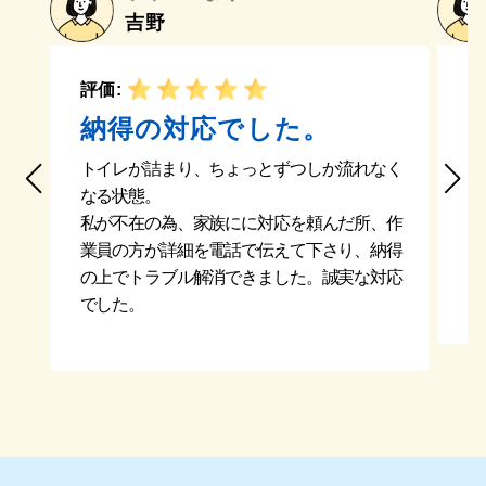
吉野
評価:
評
納得の対応でした。
トイレが詰まり、ちょっとずつしか流れなく
す
なる状態。
た
私が不在の為、家族にに対応を頼んだ所、作
不
業員の方が詳細を電話で伝えて下さり、納得
て
の上でトラブル解消できました。誠実な対応
た
でした。