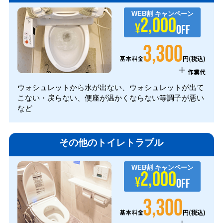
WEB割
キャンペーン
2,000
¥
OFF
3,300
円(税込)
基本料金
+
作業代
ウォシュレットから水が出ない、ウォシュレットが出て
こない・戻らない、便座が温かくならない等調子が悪い
など
その他のトイレトラブル
WEB割
キャンペーン
2,000
¥
OFF
3,300
円(税込)
基本料金