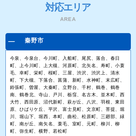
対応エリア
AREA
秦野市
今泉、今泉台、今川町、入船町、尾尻、落合、春日
町、上今川町、上大槻、河原町、北矢名、寿町、小蓑
毛、幸町、栄町、桜町、三屋、渋沢、渋沢上、清水
町、下大槻、下落合、菖蒲、新町、水神町、末広町、
鈴張町、曽屋、大秦町、立野台、千村、鶴巻、鶴巻
南、鶴巻北、寺山、戸川、栃窪、名古木、並木町、西
大竹、西田原、沼代新町、萩が丘、八沢、羽根、東田
原、ひばりケ丘、平沢、富士見町、文京町、菩提、堀
川、堀山下、堀西、本町、曲松、松原町、三廻部、緑
町、南が丘、南矢名、蓑毛、室町、元町、柳川、柳
町、弥生町、横野、若松町