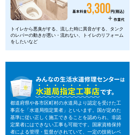
3,300
円(税込)
基本料金
+
作業代
トイレから悪臭がする、流した時に異音がする、タンク
のレバーの動きが悪い・流れない、トイレのリフォーム
をしたいなど
都道府県や各市区町村の水道局より認定を受けた工
事店を「水道局指定業者」といいます。国が定めた
基準に従い正しく施工できることを認められ、非認
定業者にはできない工事も可能です。国家資格保持
者による管理・監督がされていて、一定の技術レベ