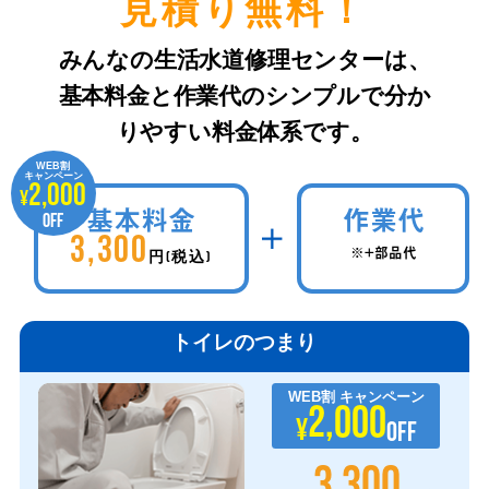
⾒積り無料！
みんなの⽣活⽔道修理センターは、
基本料金と作業代のシンプルで分か
りやすい料金体系です。
WEB割
キャンペーン
2,000
¥
基本料金
作業代
OFF
3,300
※+部品代
円(税込)
トイレのつまり
WEB割
キャンペーン
2,000
¥
OFF
3,300