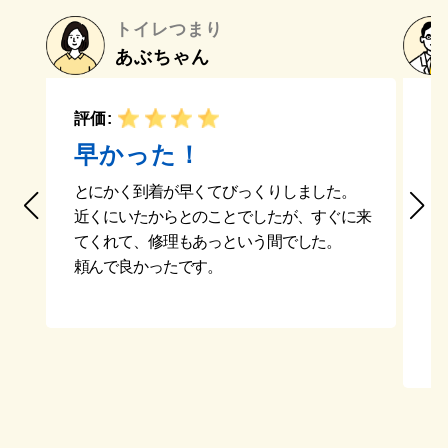
トイレつまり
あぶちゃん
評価:
評
早かった！
とにかく到着が早くてびっくりしました。
近くにいたからとのことでしたが、すぐに来
ト
てくれて、修理もあっという間でした。
し
頼んで良かったです。
そ
内
よ