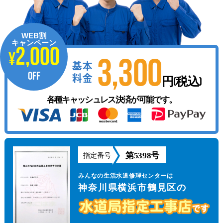
WEB割
キャンペーン
2,000
¥
3,300
基本
OFF
料金
円(税込)
各種キャッシュレス決済が可能です。
第5398号
指定番号
みんなの生活水道修理センターは
神奈川県横浜市鶴見区の