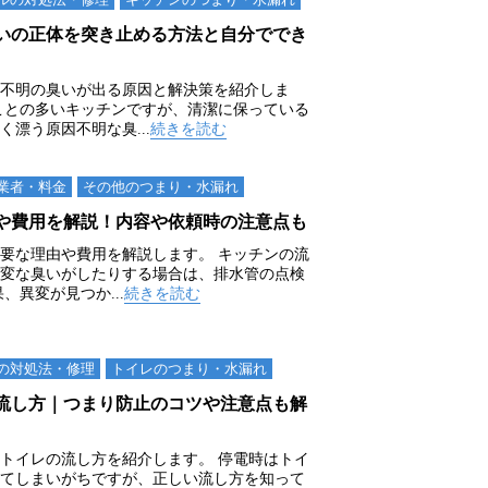
いの正体を突き止める方法と自分ででき
不明の臭いが出る原因と解決策を紹介しま
ことの多いキッチンですが、清潔に保っている
漂う原因不明な臭...
続きを読む
業者・料金
その他のつまり・⽔漏れ
や費用を解説！内容や依頼時の注意点も
要な理由や費用を解説します。 キッチンの流
変な臭いがしたりする場合は、排水管の点検
、異変が見つか...
続きを読む
の対処法・修理
トイレのつまり・⽔漏れ
流し方｜つまり防止のコツや注意点も解
トイレの流し方を紹介します。 停電時はトイ
てしまいがちですが、正しい流し方を知って