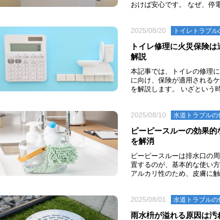
おけば安心です。 なぜ、停電
2025/08/20
トイレトラブル
トイレ修理に火災保険は
解説
本記事では、トイレの修理に
に向け、保険が適用されるケ
を解説します。 いざという時
2025/08/10
水道トラブルの
ピーピースルーの効果的
を解消
ピーピースルーは排水口の周
置するのが、基本的な使い方
アルカリ性のため、皮膚に触れ
2025/08/01
水道トラブルの
雨水枡が溢れる原因は汚