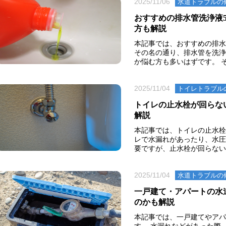
2025/11/06
水道トラブルの
おすすめの排水管洗浄液
方も解説
本記事では、おすすめの排水
その名の通り、排水管を洗浄
か悩む方も多いはずです。 そ
2025/11/04
トイレトラブル
トイレの止水栓が回らな
解説
本記事では、トイレの止水栓
レで水漏れがあったり、水圧
要ですが、止水栓が回らないと
2025/11/04
水道トラブルの
一戸建て・アパートの水
のかも解説
本記事では、一戸建てやアパ