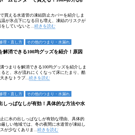
で買える水道管の凍結防止カバーを紹介しま
気温が氷点下になる日も増え、凍結のリスクが
をしていないと...
続きを読む
修理・直し方
その他のつまり・⽔漏れ
を解消できる100均グッズを紹介！原因
溝つまりを解消できる100均グッズを紹介しま
まると、水が流れにくくなって床にたまり、酷
きなトラブ...
続きを読む
修理・直し方
その他のつまり・⽔漏れ
出しっぱなしが有効！具体的な方法や水
止に水の出しっぱなしが有効な理由、具体的
の厳しい地域では、冬の夜間に水道管が凍結し
が少なくありま...
続きを読む