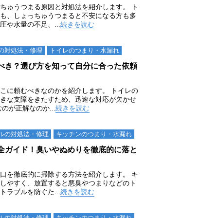
ちゅうつまる原因と対処法を紹介します。 ト
も、しょっちゅうつまると不安になる方も多
や水量の不足、...
続きを読む
の対処法・修理
トイレのつまり・⽔漏れ
べき？選び方を知って自分に合った依頼
こに頼むべきなのかを紹介します。 トイレの
きな支障をきたすため、迅速な対応が欠かせ
のが正解なのか...
続きを読む
ルの対処法・修理
キッチンのつまり・⽔漏れ
全ガイド！臭いやぬめりを徹底的に落と
口を徹底的に掃除する方法を紹介します。 キ
しやすく、放置すると悪臭やつまりなどのト
ラブルを防ぐた...
続きを読む
ルの対処法・修理
キッチンのつまり・⽔漏れ