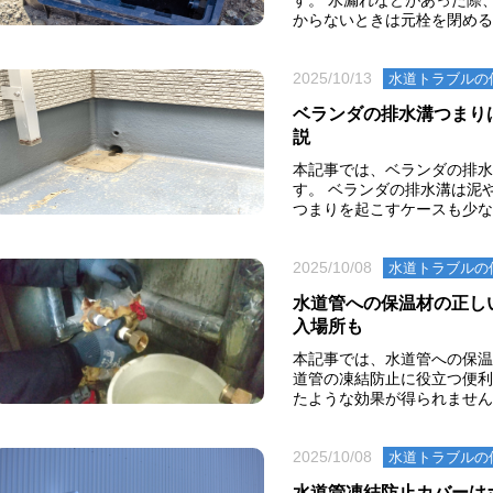
す。 水漏れなどがあった際
からないときは元栓を閉めるの
2025/10/13
水道トラブルの
ベランダの排水溝つまり
説
本記事では、ベランダの排水
す。 ベランダの排水溝は泥
つまりを起こすケースも少なく
2025/10/08
水道トラブルの
水道管への保温材の正し
入場所も
本記事では、水道管への保温
道管の凍結防止に役立つ便利
たような効果が得られません。
2025/10/08
水道トラブルの
水道管凍結防止カバーは