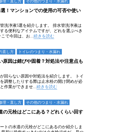
修理・直し方
その他のつまり・⽔漏れ
5選！マンションでの使用の可否や使い
管洗浄液5選を紹介します。 排水管洗浄液は
する便利なアイテムですが、どれを選ぶべき
こで今回は、お...
続きを読む
の直し方
トイレのつまり・⽔漏れ
い原因は錆びや固着？対処法や注意点も
が回らない原因や対処法を紹介します。 トイ
を調整したりする際は止水栓の開け閉めが必
作業ができませ...
続きを読む
修理・直し方
その他のつまり・⽔漏れ
道の元栓はどこにある？どれくらい回す
ートの水道の元栓がどこにあるのか紹介しま