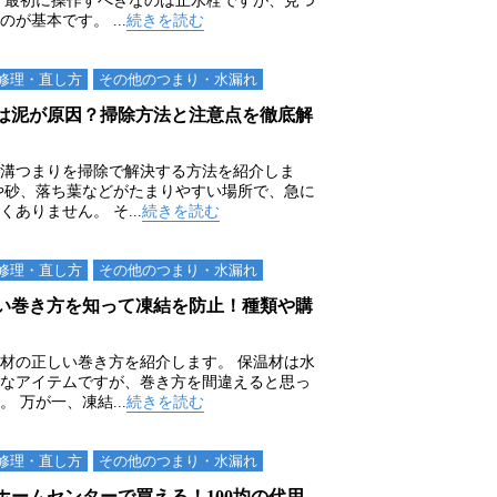
、最初に操作すべきなのは止水栓ですが、見つ
が基本です。 ...
続きを読む
修理・直し方
その他のつまり・⽔漏れ
は泥が原因？掃除方法と注意点を徹底解
溝つまりを掃除で解決する方法を紹介しま
や砂、落ち葉などがたまりやすい場所で、急に
ありません。 そ...
続きを読む
修理・直し方
その他のつまり・⽔漏れ
い巻き方を知って凍結を防止！種類や購
材の正しい巻き方を紹介します。 保温材は水
なアイテムですが、巻き方を間違えると思っ
 万が一、凍結...
続きを読む
修理・直し方
その他のつまり・⽔漏れ
ホームセンターで買える！100均の代用