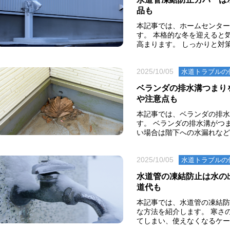
品も
本記事では、ホームセンター
す。 本格的な冬を迎えると
高まります。 しっかりと対策
2025/10/05
水道トラブルの
ベランダの排水溝つまり
や注意点も
本記事では、ベランダの排水
す。 ベランダの排水溝がつ
い場合は階下への水漏れなど大
2025/10/05
水道トラブルの
水道管の凍結防止は水の
道代も
本記事では、水道管の凍結防
な方法を紹介します。 寒さ
てしまい、使えなくなるケース