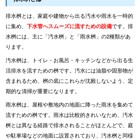
排水桝とは、家庭や建物から出る汚水や雨水を一時的
に集め、
下水管へスムーズに流すための設備
です。排
水桝には、主に「汚水桝」と「雨水桝」の2種類があ
ります。
汚水桝は、トイレ・お風呂・キッチンなどから出る生
活排水を流すための桝です。汚水には油脂や固形物が
含まれるため、桝の底にこれらが沈殿しないよう、定
期的な清掃が重要になります。
雨水桝は、屋根や敷地内の地面に降った雨水を集めて
流すための桝です。雨水は比較的きれいなため、汚水
桝とは異なる経路で排水されることがほとんどで、庭
や駐車場などの地面に設置されており、汚水桝と同様