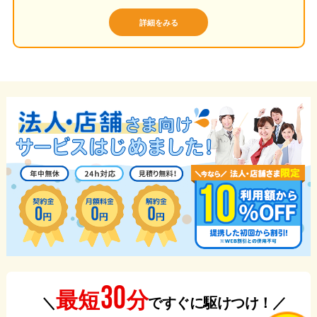
詳細をみる
30
分
最短
＼
ですぐに駆けつけ！／