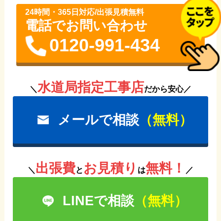
24時間・365⽇対応/出張見積無料
電話でお問い合わせ
0120-991-434
水道局指定工事店
＼
だから安心／
メールで相談
（無料）
出張費
お見積り
無料！
＼
と
は
／
LINEで相談
（無料）