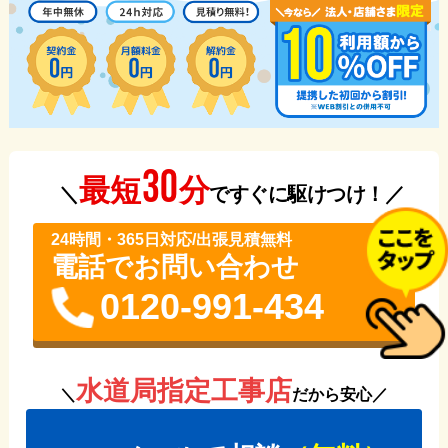
30
分
最短
＼
ですぐに駆けつけ！／
24時間・365⽇対応/出張見積無料
電話でお問い合わせ
0120-991-434
水道局指定工事店
＼
だから安心／