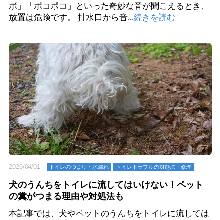
ボ」「ポコポコ」といった奇妙な音が聞こえるとき、
放置は危険です。 排水口から音...
続きを読む
2026/04/01
トイレのつまり・⽔漏れ
トイレトラブルの対処法・修理
犬のうんちをトイレに流してはいけない！ペット
の糞がつまる理由や対処法も
本記事では、犬やペットのうんちをトイレに流しては