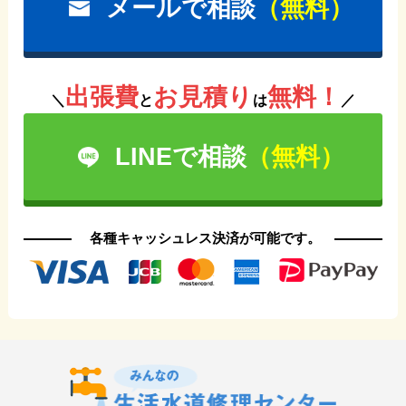
メールで相談
（無料）
出張費
お見積り
無料！
＼
と
は
／
LINEで相談
（無料）
各種キャッシュレス決済が可能です。