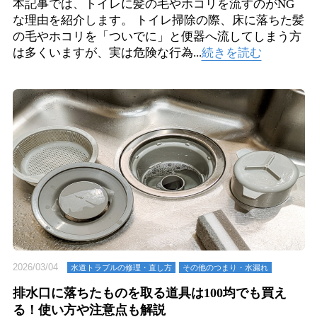
本記事では、トイレに髪の毛やホコリを流すのがNG
な理由を紹介します。 トイレ掃除の際、床に落ちた髪
の毛やホコリを「ついでに」と便器へ流してしまう方
は多くいますが、実は危険な行為...
続きを読む
2026/03/04
水道トラブルの修理・直し方
その他のつまり・⽔漏れ
排水口に落ちたものを取る道具は100均でも買え
る！使い方や注意点も解説