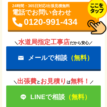
24時間・365⽇対応/出張見積無料
電話でお問い合わせ
0120-991-434
水道局指定工事店
＼
だから安心／
メールで相談
（無料）
出張費
お見積り
無料！
＼
と
は
／
LINEで相談
（無料）