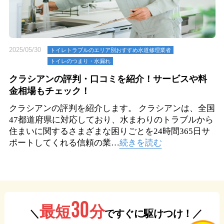
2025/05/30
トイレトラブルのエリア別おすすめ水道修理業者
トイレのつまり・⽔漏れ
クラシアンの評判・口コミを紹介！サービスや料
金相場もチェック！
クラシアンの評判を紹介します。 クラシアンは、全国
47都道府県に対応しており、水まわりのトラブルから
住まいに関するさまざまな困りごとを24時間365日サ
ポートしてくれる信頼の業…
続きを読む
30
分
最短
＼
ですぐに駆けつけ！／