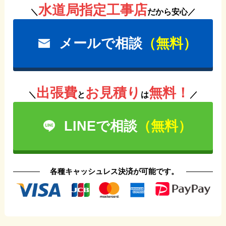
水道局指定工事店
＼
だから安心／
メールで相談
（無料）
出張費
お見積り
無料！
＼
と
は
／
LINEで相談
（無料）
各種キャッシュレス決済が可能です。