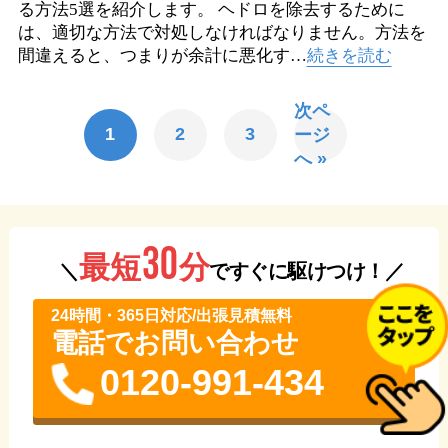
る方法5選を紹介します。 ヘドロを除去するために
は、適切な方法で対処しなければなりません。方法を
間違えると、つまりが余計に悪化す…
続きを読む
次ペ
1
2
3
ージ
へ »
30
分
最短
＼
ですぐに駆けつけ！／
24時間・365⽇対応/出張見積無料
電話でお問い合わせ
0120-991-434