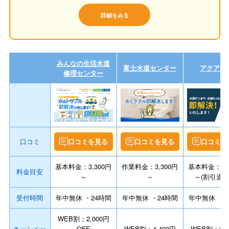
詳細をみる
みんなの生活水道
富士水道センター
アクアプ
修理センター
口コミ
口コミを見る
口コミを見る
口コミを
基本料金：3,300円
作業料金：3,300円
基本料金：2,0
料金目安
～
～
～(割引適用
受付時間
年中無休 ・24時間
年中無休 ・24時間
年中無休 ・2
WEB割：2,000円
キャンペー
OFF
WEB割：4,400円
WEB割：3,0