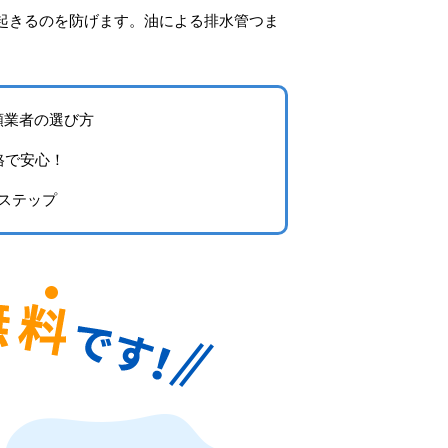
起きるのを防げます。油による排水管つま
頼業者の選び方
格で安心！
ステップ