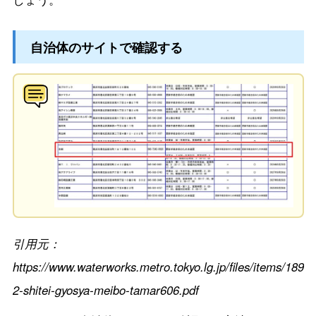
自治体のサイトで確認する
引用元：
https://www.waterworks.metro.tokyo.lg.jp/files/items/18937
2-shitei-gyosya-meibo-tamar606.pdf