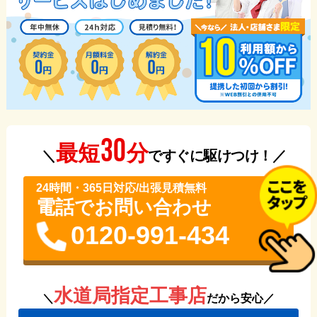
30
分
最短
＼
ですぐに駆けつけ！／
24時間・365⽇対応/出張見積無料
電話でお問い合わせ
0120-991-434
水道局指定工事店
＼
だから安心／