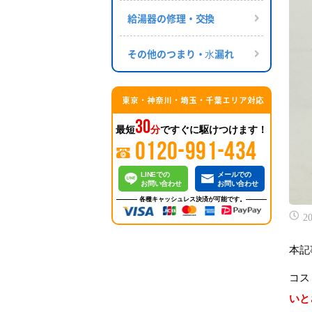
給湯器の修理・交換
その他のつまり・⽔漏れ
東京・神奈川・埼玉・千葉エリア対応
30
最短
分
ですぐに駆けつけます！
0120-991-434
LINEでの
メールでの
お問い合わせ
お問い合わせ
各種キャッシュレス決済が可能です。
20
本記
コス
いと