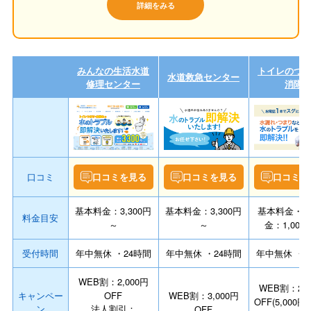
詳細をみる
みんなの生活水道
トイレのつ
水道救急センター
修理センター
消隊
口コミ
口コミを見る
口コミを見る
口コミを
基本料金：3,300円
基本料金：3,300円
基本料金・
料金目安
～
～
金：1,000
受付時間
年中無休 ・24時間
年中無休 ・24時間
年中無休 ・2
WEB割：2,000円
WEB割：2,0
キャンペー
OFF
WEB割：3,000円
OFF(5,000
ン
法人割引：
OFF