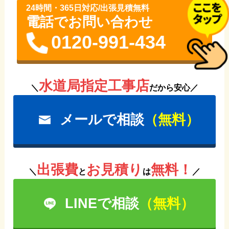
24時間・365⽇対応/出張見積無料
電話でお問い合わせ
0120-991-434
水道局指定工事店
＼
だから安心／
メールで相談
（無料）
出張費
お見積り
無料！
＼
と
は
／
LINEで相談
（無料）