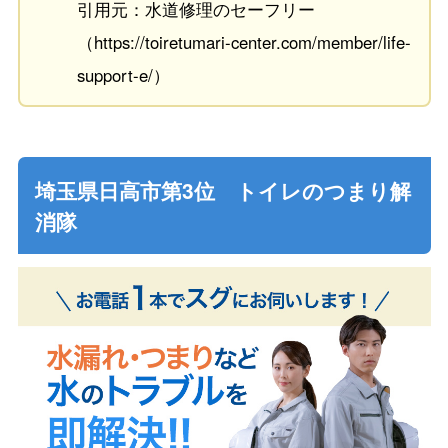
引用元：水道修理のセーフリー
（https://toiretumari-center.com/member/life-
support-e/）
埼玉県日高市第3位 トイレのつまり解
消隊