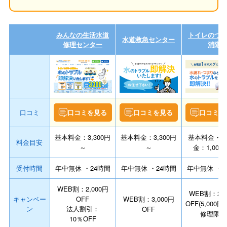
みんなの生活水道
トイレのつ
水道救急センター
修理センター
消隊
口コミ
口コミを見る
口コミを見る
口コミを
基本料金：3,300円
基本料金：3,300円
基本料金・
料金目安
～
～
金：1,000
受付時間
年中無休 ・24時間
年中無休 ・24時間
年中無休 ・2
WEB割：2,000円
WEB割：2,0
キャンペー
OFF
WEB割：3,000円
OFF(5,000
ン
法人割引：
OFF
修理限定
10％OFF