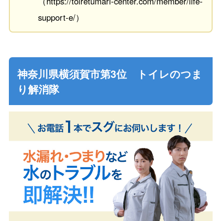
（https://toiretumari-center.com/member/life-
support-e/）
神奈川県横須賀市第3位 トイレのつま
り解消隊