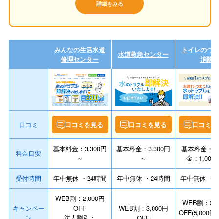
詳細をみる
みんなの生活水道
トイレのつ
水道救急センター
修理センター
消隊
口コミ
口コミを見る
口コミを見る
口コミを
基本料金：3,300円
基本料金：3,300円
基本料金・
料金目安
～
～
金：1,000
受付時間
年中無休 ・24時間
年中無休 ・24時間
年中無休 ・2
WEB割：2,000円
WEB割：2,0
キャンペー
OFF
WEB割：3,000円
OFF(5,000
ン
法人割引：
OFF