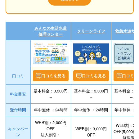
みんなの生活水道
クリーンライフ
救急水道サ
修理センター
口コミ
口コミを見る
口コミを見る
口コミを
基本料金：3,300円
基本料金：3,300円
基本料金：3,3
料金目安
～
～
～
受付時間
年中無休 ・24時間
年中無休 ・24時間
年中無休 ・2
WEB割：2,000円
WEB割：3,0
キャンペー
OFF
WEB割：3,000円
OFF(5,000
ン
法人割引：
OFF
修理限定