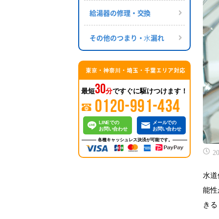
給湯器の修理・交換
その他のつまり・⽔漏れ
東京・神奈川・埼玉・千葉エリア対応
30
最短
分
ですぐに駆けつけます！
0120-991-434
LINEでの
メールでの
お問い合わせ
お問い合わせ
各種キャッシュレス決済が可能です。
20
水道
能性
きる