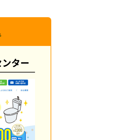
者
センター