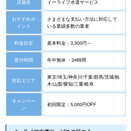
店舗名
イーライフ水道サービス
おすすめポ
さまざまな支払い方法に対応して
イント
いる業績多数の業者
料金目安
基本料金：3,300円～
受付時間
年中無休 ・24時間
東京/埼玉/神奈川/千葉/群馬/茨城/栃
対応エリア
木/山梨/愛知/三重/岐阜
キャンペー
初回限定：5,000円OFF
ン