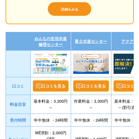
詳細をみる
みんなの生活水道
富士水道センター
アクアプ
修理センター
口コミ
口コミを見る
口コミを見る
口コミを
基本料金：3,300円
作業料金：3,300円
基本料金：2,0
料金目安
～
～
～(割引適用
受付時間
年中無休 ・24時間
年中無休 ・24時間
年中無休 ・2
WEB割：2,000円
キャンペー
OFF
WEB割：4,400円
WEB割：3,0