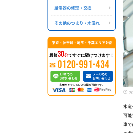
給湯器の修理・交換
その他のつまり・⽔漏れ
東京・神奈川・埼玉・千葉エリア対応
30
最短
分
ですぐに駆けつけます！
0120-991-434
LINEでの
メールでの
お問い合わせ
お問い合わせ
各種キャッシュレス決済が可能です。
20
水道
可能
事で
の参