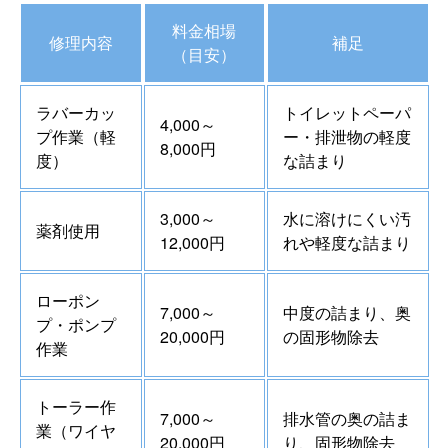
料金相場
修理内容
補足
（目安）
ラバーカッ
トイレットペーパ
4,000～
プ作業（軽
ー・排泄物の軽度
8,000円
度）
な詰まり
3,000～
水に溶けにくい汚
薬剤使用
12,000円
れや軽度な詰まり
ローポン
7,000～
中度の詰まり、奥
プ・ポンプ
20,000円
の固形物除去
作業
トーラー作
7,000～
排水管の奥の詰ま
業（ワイヤ
20,000円
り、固形物除去