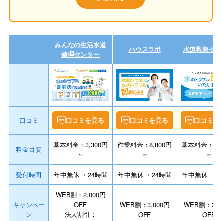
みんなの生活水道
ハウスラボ
水道救急セ
修理センター
口コミ
口コミを見る
口コミを見る
口コミを
基本料金：3,300円
作業料金：8,800円
基本料金：3,3
料金目安
～
～
～
受付時間
年中無休 ・24時間
年中無休 ・24時間
年中無休 ・2
WEB割：2,000円
キャンペー
OFF
WEB割：3,000円
WEB割：3,0
ン
法人割引：
OFF
OFF