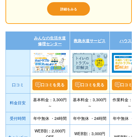
詳細をみる
みんなの生活水道
救急水道サービス
ハウスラ
修理センター
口コミ
口コミを見る
口コミを見る
口コミを
基本料金：3,300円
基本料金：3,300円
作業料金：8,8
料金目安
～
～
～
受付時間
年中無休 ・24時間
年中無休 ・24時間
年中無休 ・2
WEB割：2,000円
WEB割：3,000円
キャンペー
OFF
WEB割：3,0