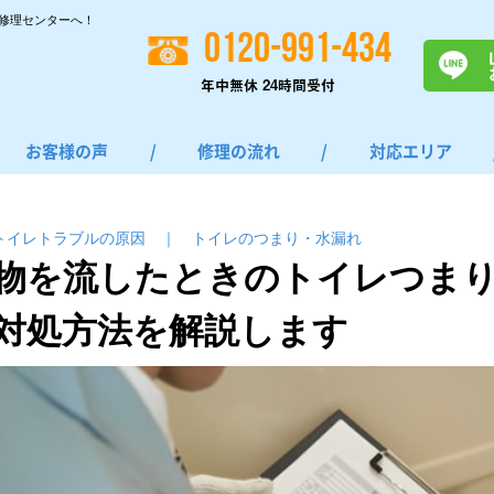
修理センターへ！
0120-991-434
年中無休 24時間受付
お客様の声
/
修理の流れ
/
対応エリア
トイレトラブルの原因
｜
トイレのつまり・⽔漏れ
物を流したときのトイレつまり
対処方法を解説します