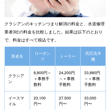
クラシアンのキッチンつまり解消の料金と、水道修理
業者3社の料金を比較しました。結果は以下のとおり
で、料金はすべて税込です。
ローポン
高圧洗浄
業者名
トーラー
プ
機
8,800円～
24,200円
33,880円
クラシア
＋事務手
～＋事務
～＋事務
ン
数料
手数料
手数料
イースマ
23,100
27,500
33,000
円〜
円〜
円〜
イル