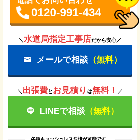
0120-991-434
水道局指定工事店
＼
だから安心／
メールで相談
（無料）
出張費
お見積り
無料！
＼
と
は
／
LINEで相談
（無料）
各種キャッシュレス決済が可能です。