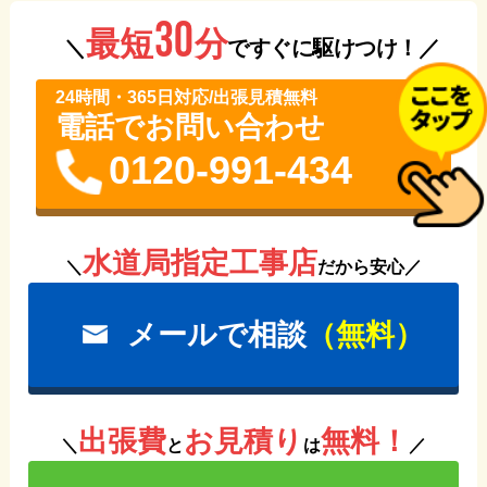
30
分
最短
＼
ですぐに駆けつけ！／
24時間・365⽇対応/出張見積無料
電話でお問い合わせ
0120-991-434
水道局指定工事店
＼
だから安心／
メールで相談
（無料）
出張費
お見積り
無料！
＼
と
は
／