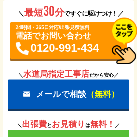
30
分
最短
＼
ですぐに駆けつけ！／
24時間・365⽇対応/出張見積無料
電話でお問い合わせ
0120-991-434
水道局指定工事店
＼
だから安心／
メールで相談
（無料）
出張費
お見積り
無料！
＼
と
は
／