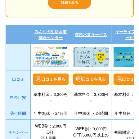
詳細をみる
みんなの生活水道
イーライフ
救急水道サービス
修理センター
ービス
口コミ
口コミを見る
口コミを見る
口コミを
基本料金：3,300円
基本料金：3,300円
基本料金：3,3
料金目安
～
～
～
受付時間
年中無休 ・24時間
年中無休 ・24時間
年中無休 ・2
WEB割：2,000円
WEB割：3,000円
キャンペー
OFF
初回限定：5,0
OFF(5,000円以上の
ン
法人割引：
OFF