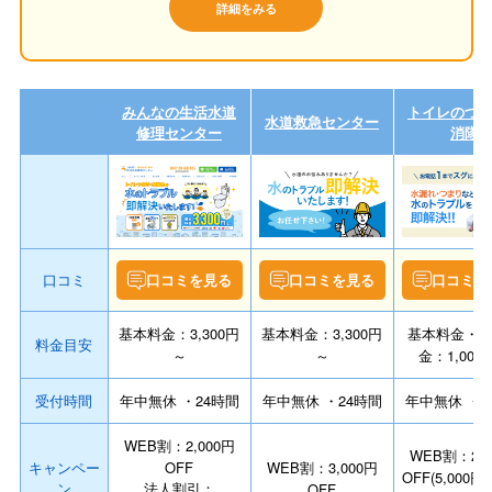
詳細をみる
みんなの生活水道
トイレのつ
水道救急センター
修理センター
消隊
口コミ
口コミを見る
口コミを見る
口コミを
基本料金：3,300円
基本料金：3,300円
基本料金・
料金目安
～
～
金：1,000
受付時間
年中無休 ・24時間
年中無休 ・24時間
年中無休 ・2
WEB割：2,000円
WEB割：2,0
キャンペー
OFF
WEB割：3,000円
OFF(5,000
ン
法人割引：
OFF