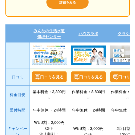
詳細をみる
みんなの生活水道
ハウスラボ
クラシア
修理センター
口コミ
口コミを見る
口コミを見る
口コミを
基本料金：3,300円
作業料金：8,800円
作業料金：8,8
料金目安
～
～
～
受付時間
年中無休 ・24時間
年中無休 ・24時間
年中無休 ・2
WEB割：2,000円
キャンペー
OFF
WEB割：3,000円
2回目割引
ン
法人割引：
OFF
10%OF