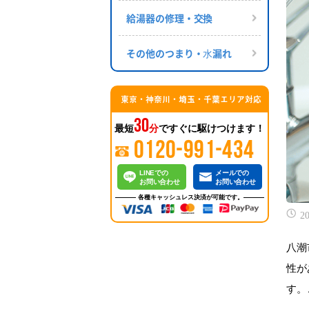
給湯器の修理・交換
その他のつまり・⽔漏れ
東京・神奈川・埼玉・千葉エリア対応
30
最短
分
ですぐに駆けつけます！
0120-991-434
LINEでの
メールでの
お問い合わせ
お問い合わせ
各種キャッシュレス決済が可能です。
20
八潮
性が
す。