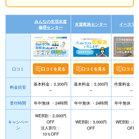
みんなの生活水道
水道救急センター
イースマ
修理センター
口コミ
口コミを見る
口コミを見る
口コミを
基本料金：3,300円
基本料金：3,300円
作業料金：8,8
料金目安
～
～
～
受付時間
年中無休 ・24時間
年中無休 ・24時間
年中無休 ・2
WEB割：2,000円
キャンペー
OFF
WEB割：3,000円
WEB割：3,0
ン
法人割引：
OFF
OFF
10％OFF