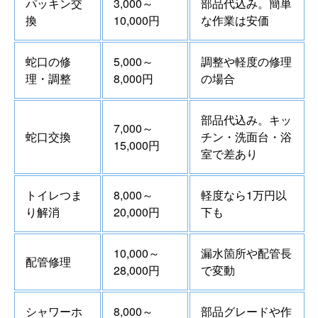
パッキン交
3,000～
部品代込み。簡単
換
10,000円
な作業は安価
蛇口の修
5,000～
調整や軽度の修理
理・調整
8,000円
の場合
部品代込み。キッ
7,000～
蛇口交換
チン・洗面台・浴
15,000円
室で差あり
トイレつま
8,000～
軽度なら1万円以
り解消
20,000円
下も
10,000～
漏水箇所や配管長
配管修理
28,000円
で変動
シャワーホ
8,000～
部品グレードや作