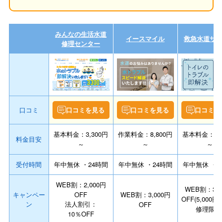
みんなの生活水道
イースマイル
救急水道サ
修理センター
口コミ
口コミを見る
口コミを見る
口コミを
基本料金：3,300円
作業料金：8,800円
基本料金：3,3
料金目安
～
～
～
受付時間
年中無休 ・24時間
年中無休 ・24時間
年中無休 ・2
WEB割：2,000円
WEB割：3,0
キャンペー
OFF
WEB割：3,000円
OFF(5,000
ン
法人割引：
OFF
修理限定
10％OFF