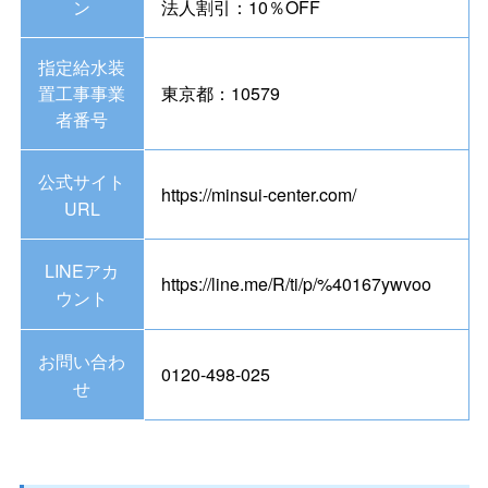
ン
法人割引：10％OFF
指定給水装
置工事事業
東京都：10579
者番号
公式サイト
https://minsui-center.com/
URL
LINEアカ
https://line.me/R/ti/p/%40167ywvoo
ウント
お問い合わ
0120-498-025
せ