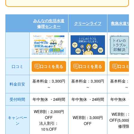
みんなの生活水道
クリーンライフ
救急水道サ
修理センター
口コミ
口コミを見る
口コミを見る
口コミを
基本料金：3,300円
基本料金：3,300円
基本料金：3,3
料金目安
～
～
～
受付時間
年中無休 ・24時間
年中無休 ・24時間
年中無休 ・2
WEB割：2,000円
WEB割：3,0
キャンペー
OFF
WEB割：3,000円
OFF(5,000
ン
法人割引：
OFF
修理限定
10％OFF