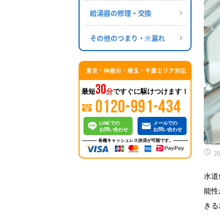
給湯器の修理・交換
その他のつまり・⽔漏れ
東京・神奈川・埼玉・千葉エリア対応
30
最短
分
ですぐに駆けつけます！
0120-991-434
LINEでの
メールでの
お問い合わせ
お問い合わせ
各種キャッシュレス決済が可能です。
20
水道
能性
きる