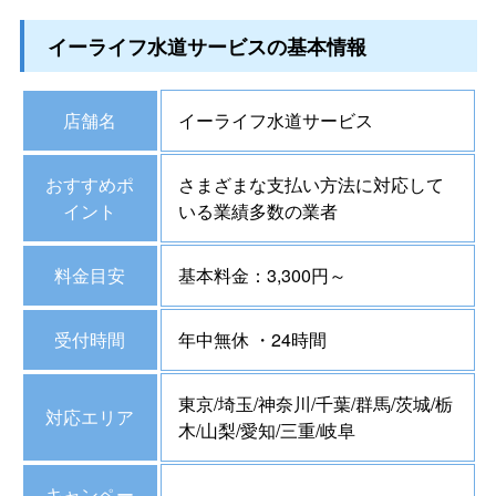
イーライフ水道サービスの基本情報
店舗名
イーライフ水道サービス
おすすめポ
さまざまな支払い方法に対応して
イント
いる業績多数の業者
料金目安
基本料金：3,300円～
受付時間
年中無休 ・24時間
東京/埼玉/神奈川/千葉/群馬/茨城/栃
対応エリア
木/山梨/愛知/三重/岐阜
キャンペー