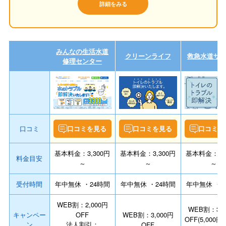
詳細をみる
みんなの生活水道
クリーンライフ
救急水道サ
修理センター
口コミ
口コミを見る
口コミを見る
口コミを
基本料金：3,300円
基本料金：3,300円
基本料金：3,3
料金目安
～
～
～
受付時間
年中無休 ・24時間
年中無休 ・24時間
年中無休 ・2
WEB割：2,000円
WEB割：3,0
キャンペー
OFF
WEB割：3,000円
OFF(5,000
ン
法人割引：
OFF