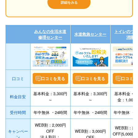
詳細をみる
みんなの生活水道
トイレのつ
水道救急センター
修理センター
消隊
口コミ
口コミを見る
口コミを見る
口コミを
基本料金：3,300円
基本料金：3,300円
基本料金・
料金目安
～
～
金：1,000
受付時間
年中無休 ・24時間
年中無休 ・24時間
年中無休 ・2
WEB割：2,000円
WEB割：2,0
キャンペー
OFF
WEB割：3,000円
OFF(5,000
ン
法人割引：
OFF