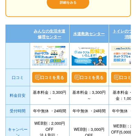
詳細をみる
みんなの生活水道
トイレのつ
水道救急センター
修理センター
消隊
口コミ
口コミを見る
口コミを見る
口コミを
基本料金：3,300円
基本料金：3,300円
基本料金・
料金目安
～
～
金：1,000
受付時間
年中無休 ・24時間
年中無休 ・24時間
年中無休 ・2
WEB割：2,000円
WEB割：2,0
キャンペー
OFF
WEB割：3,000円
OFF(5,000
ン
法人割引：
OFF