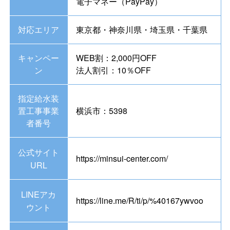
電子マネー（PayPay）
対応エリア
東京都・神奈川県・埼玉県・千葉県
キャンペー
WEB割：2,000円OFF
ン
法人割引：10％OFF
指定給水装
置工事事業
横浜市：5398
者番号
公式サイト
https://minsui-center.com/
URL
LINEアカ
https://line.me/R/ti/p/%40167ywvoo
ウント