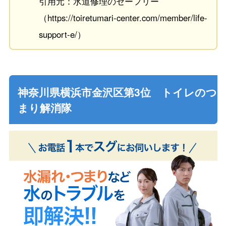
引用元：水道修理のセーフリー
（https://toiretumari-center.com/member/life-
support-e/）
神奈川県横浜市金沢区第3位 トイレのつ
まり解消隊