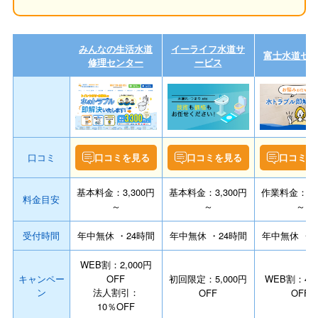
みんなの生活水道
イーライフ水道サ
富士水道セ
修理センター
ービス
口コミ
口コミを見る
口コミを見る
口コミを
基本料金：3,300円
基本料金：3,300円
作業料金：3,3
料金目安
～
～
～
受付時間
年中無休 ・24時間
年中無休 ・24時間
年中無休 ・2
WEB割：2,000円
キャンペー
OFF
初回限定：5,000円
WEB割：4,4
ン
法人割引：
OFF
OFF
10％OFF