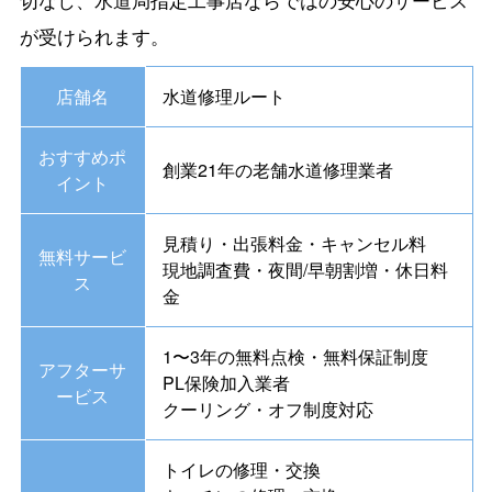
切なし、水道局指定工事店ならではの安心のサービス
が受けられます。
店舗名
水道修理ルート
おすすめポ
創業21年の老舗水道修理業者
イント
見積り・
出張料金
・
キャンセル料
無料サービ
現地調査費・夜間/早朝割増
・
休日料
ス
金
1〜3年の無料点検・無料保証制度
アフターサ
PL保険加入業者
ービス
クーリング・オフ制度対応
トイレの修理・交換