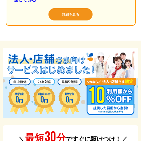
詳細をみる
30
分
最短
＼
ですぐに駆けつけ！／