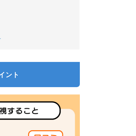
へ
イント