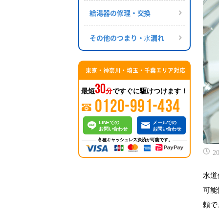
給湯器の修理・交換
その他のつまり・⽔漏れ
東京・神奈川・埼玉・千葉エリア対応
30
最短
分
ですぐに駆けつけます！
0120-991-434
LINEでの
メールでの
お問い合わせ
お問い合わせ
各種キャッシュレス決済が可能です。
20
水道
可能
頼で