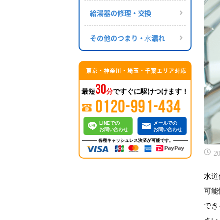
給湯器の修理・交換
その他のつまり・⽔漏れ
東京・神奈川・埼玉・千葉エリア対応
30
最短
分
ですぐに駆けつけます！
0120-991-434
LINEでの
メールでの
お問い合わせ
お問い合わせ
各種キャッシュレス決済が可能です。
20
水道
可能
でき
さい