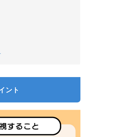
へ
イント