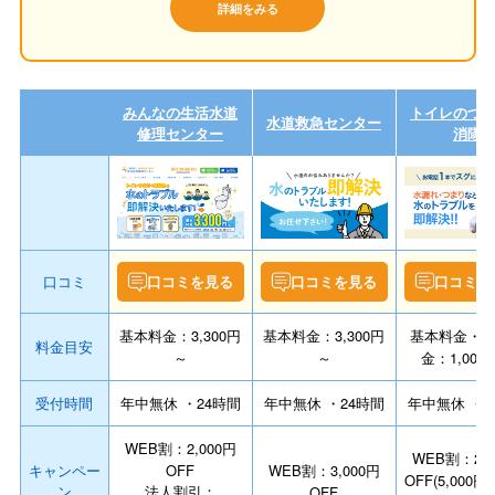
詳細をみる
みんなの生活水道
トイレのつ
水道救急センター
修理センター
消隊
口コミ
口コミを見る
口コミを見る
口コミを
基本料金：3,300円
基本料金：3,300円
基本料金・
料金目安
～
～
金：1,000
受付時間
年中無休 ・24時間
年中無休 ・24時間
年中無休 ・2
WEB割：2,000円
WEB割：2,0
キャンペー
OFF
WEB割：3,000円
OFF(5,000
ン
法人割引：
OFF