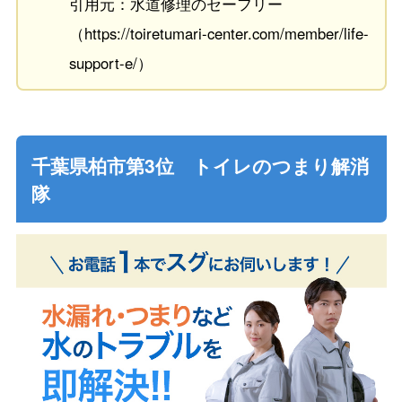
引用元：水道修理のセーフリー
（https://toiretumari-center.com/member/life-
support-e/）
千葉県柏市第3位 トイレのつまり解消
隊