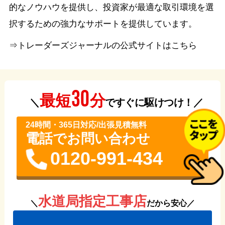
的なノウハウを提供し、投資家が最適な取引環境を選
択するための強力なサポートを提供しています。
⇒トレーダーズジャーナルの公式サイトはこちら
30
分
最短
＼
ですぐに駆けつけ！／
24時間・365⽇対応/出張見積無料
電話でお問い合わせ
0120-991-434
水道局指定工事店
＼
だから安心／