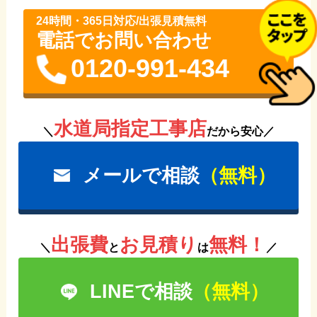
24時間・365⽇対応/出張見積無料
電話でお問い合わせ
0120-991-434
水道局指定工事店
＼
だから安心／
メールで相談
（無料）
出張費
お見積り
無料！
＼
と
は
／
LINEで相談
（無料）